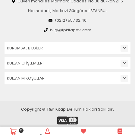
Güven mahallesi Marmara Caddesi No 30 dükkan Z115
Haznedar İş Merkezi Güngören İSTANBUL
(0212) 557 32 40
bilgi@tpkitapevi.com
KURUMSAL BİLGİLER
KULLANICI İŞLEMLERİ
KULLANIM KOŞULLARI
Copyright © T&P Kitap Evi Tüm Hakları Saklıdır.
0
E Ticaret Sitesi
Pro
ticaret
Yazılımı İle Hazırlanmıştır.