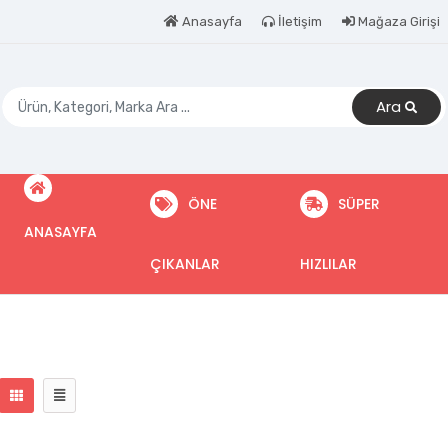
Anasayfa
İletişim
Mağaza Girişi
Ara
ÖNE
SÜPER
ANASAYFA
ÇIKANLAR
HIZLILAR